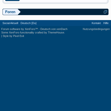
Foren
Social Aktuell
Deutsch [Du]
Kontakt
Hilfe
Forum software by XenForo™
-
Deutsch von xenDach
Nutzungsbedingungen
Some XenForo functionality crafted by
ThemeHouse
.
|
Style by Pixel Exit