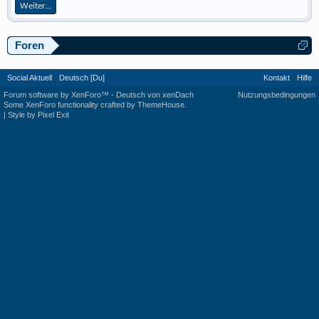
Weiter...
Foren
Social Aktuell
Deutsch [Du]
Kontakt
Hilfe
Forum software by XenForo™
-
Deutsch von xenDach
Nutzungsbedingungen
Some XenForo functionality crafted by
ThemeHouse
.
|
Style by Pixel Exit