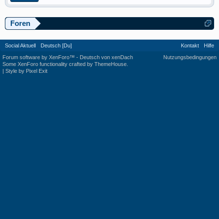
Foren
Social Aktuell
Deutsch [Du]
Kontakt
Hilfe
Forum software by XenForo™
-
Deutsch von xenDach
Nutzungsbedingungen
Some XenForo functionality crafted by
ThemeHouse
.
|
Style by Pixel Exit