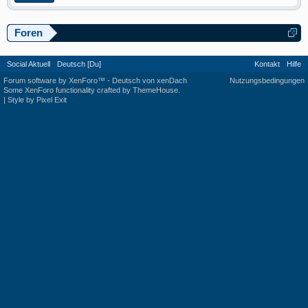
Foren
Social Aktuell
Deutsch [Du]
Kontakt
Hilfe
Forum software by XenForo™
-
Deutsch von xenDach
Nutzungsbedingungen
Some XenForo functionality crafted by
ThemeHouse
.
|
Style by Pixel Exit