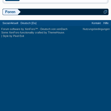
Foren
Social Aktuell
Deutsch [Du]
Kontakt
Hilfe
Forum software by XenForo™
-
Deutsch von xenDach
Nutzungsbedingungen
Some XenForo functionality crafted by
ThemeHouse
.
|
Style by Pixel Exit