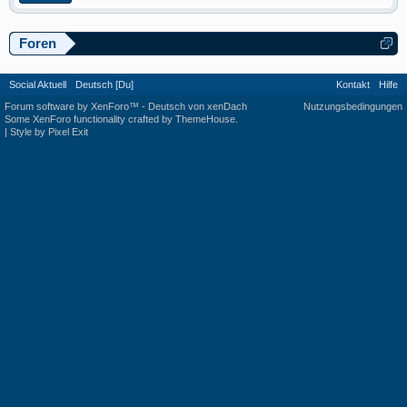
Foren
Social Aktuell
Deutsch [Du]
Kontakt
Hilfe
Forum software by XenForo™
-
Deutsch von xenDach
Nutzungsbedingungen
Some XenForo functionality crafted by
ThemeHouse
.
|
Style by Pixel Exit