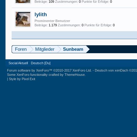
Beiträge:
109
Zustimmungen:
0
Punkte für Erfolge:
0
lylith
Prominenter Benutzer
Beiträge:
1.179
Zustimmungen:
0
Punkte für Erfolge:
0
Foren
Mitglieder
Sunbeam
Social Aktuell
Deutsch [Du]
Forum software by XenForo™
©2010-2017 XenForo Ltd.
-
Deutsch von xenDach
©201
Some XenForo functionality crafted by
ThemeHouse
.
|
Style by Pixel Exit