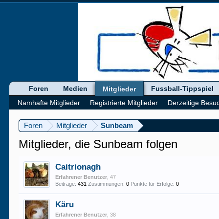
Foren
Medien
Fussball-Tippspiel
Mitglieder
Namhafte Mitglieder
Registrierte Mitglieder
Derzeitige Besu
Foren
Mitglieder
Sunbeam
Mitglieder, die Sunbeam folgen
Caitrionagh
Erfahrener Benutzer
, 47
Beiträge:
431
Zustimmungen:
0
Punkte für Erfolge:
0
Käru
Erfahrener Benutzer
, 38