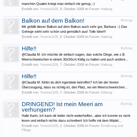
manchen Qualen kriegt man einfach nie genug ;-)
Erstellt von:
Yvonne1105
,
9. Oktober 2008
im Forum:
Haltung
Balkon auf dem Balkon!
Beitrag
Mir gefällt dieser Balkon auf dem Balkon auch sehr gut, Barbara :-) Das
Gehege sieht sehr schön und gemütlich aus! Tolle Idee!!!
Erstellt von:
Yvonne1105
,
9. Oktober 2008
im Forum:
Haltung
Hilfe!!
Beitrag
@Claudia M. Ich möchte dir einfach sagen, das solche Dinge, wie z.B.
Meerschweinchen in einem 30x50cm Käfig zu halten und auch andere...
Erstellt von:
Yvonne1105
,
7. Oktober 2008
im Forum:
Haltung
Hilfe!!
Beitrag
@Claudia M. fühlst du dich irgendwie betroffen? Ich bin der festen
Überzeugung, dass es richtig ist, den Platz, wo ein Meerschweinchen...
Erstellt von:
Yvonne1105
,
7. Oktober 2008
im Forum:
Haltung
DRINGEND! Ist mein Meeri am
Beitrag
verhungern?
Hallo Karin, ich kann dir leider nicht weiterhelfen...aber ich konnte es nicht
lesen und einfach nichts dazu schreiben! Ich hoffe mit dem Mädel...
Erstellt von:
Yvonne1105
,
2. Oktober 2008
im Forum:
Ernährung und
Pflege