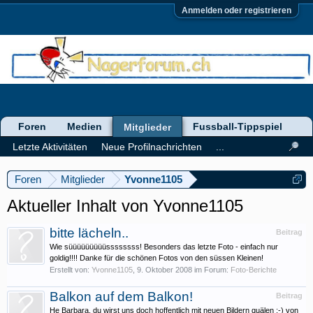
Anmelden oder registrieren
Foren
Medien
Fussball-Tippspiel
Mitglieder
Letzte Aktivitäten
Neue Profilnachrichten
...
Foren
Mitglieder
Yvonne1105
Aktueller Inhalt von Yvonne1105
bitte lächeln..
Beitrag
Wie süüüüüüüüüssssssss! Besonders das letzte Foto - einfach nur
goldig!!!! Danke für die schönen Fotos von den süssen Kleinen!
Erstellt von:
Yvonne1105
,
9. Oktober 2008
im Forum:
Foto-Berichte
Balkon auf dem Balkon!
Beitrag
He Barbara, du wirst uns doch hoffentlich mit neuen Bildern quälen ;-) von